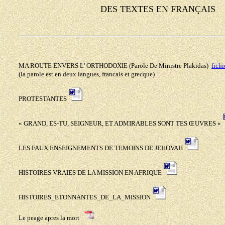
DES TEXTES
ΕΝ FRANÇAIS
MA ROUTE ENVERS L' ORTHODOXIE (Parole De Ministre Plakidas)
fich
(la parole est en deux langues, francais et grecque)
PROTESTANTES
« GRAND, ES-TU, SEIGNEUR, ET ADMIRABLES SONT TES ŒUVRES »
LES FAUX ENSEIGNEMENTS DE TEMOINS DE JEHOVAH
HISTOIRES VRAIES DE LA MISSION EN AFRIQUE
HISTOIRES_ETONNANTES_DE_LA_MISSION
Le peage apres la mort