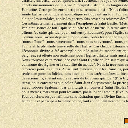
caractère universel de l'Anaphore. Car, l'événement du jour de Pentec
appels missionnaires de l'Église. "Lorsqu'il distribua les langues 
Pentecôte. Cette prière eucharistique se termine ainsi : "Nous t'offr
sainte Église catholique et apostolique se trouvant sur tout l'univer
éloigne les scandales, abolis les guerres, fais cesser les schismes des
Ces mêmes termes reviennent dans l'Anaphore de Saint Basile. "Mets 
Par la puissance de ton Esprit saint, hâte-toi de mettre un terme aux
offrons "ce culte spirituel pour l'univers (oikoumene), pour l'Église s
Comme nous l'avons déjà mentionné, dans toutes les Anaphores, nota
"nous offrons", "nous remercions", "nous nous souvenons", "nous prion
l'unité et la plénitude universelle de l'Église. Car chaque Liturg
l'économie divine a été accomplie pour le salut du monde entier, i
Seigneur, est offerte non seulement pour l'Église offrante, mais aussi p
Nous trouvons cette même idée chez Saint Cyrille de Jérusalem qui aff
commune des Églises et la stabilité du monde". Nous la trouvons aus
remercier pour les autres. Ainsi Paul remercie pour les Romains, pou
seulement pour les fidèles, mais aussi pour les catéchumènes, ... bie
de sacrements, et étant encore séparés du troupeau spirituel" (P.Gr 61
Ainsi, nous constatons que, selon Saint Jean Chrysostome, la prière p
est corroborée également par un liturgiste incontesté, Saint Nicolas 
nous-mêmes, mais aussi pour les autres, par la loi de l'amour" (Explic
Pour conclure, on peut affirmer sans hésitation que la Divine Euchari
l'offrande et participe à la même coupe, tout en incluant néanmoins le