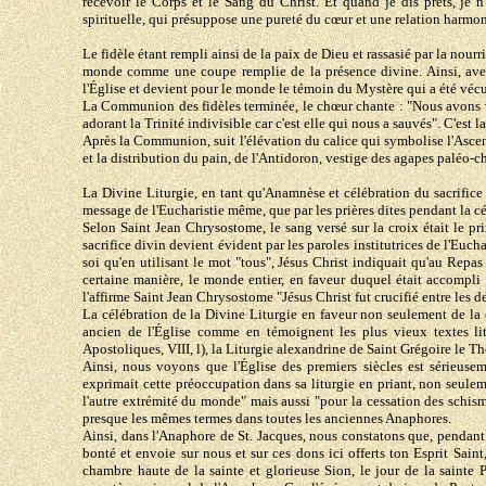
recevoir le Corps et le Sang du Christ. Et quand je dis prêts, je
spirituelle, qui présuppose une pureté du cœur et une relation harmo
Le fidèle étant rempli ainsi de la paix de Dieu et rassasié par la nour
monde comme une coupe remplie de la présence divine. Ainsi, avec 
l'Église et devient pour le monde le témoin du Mystère qui a été vécu 
La Communion des fidèles terminée, le chœur chante : "Nous avons vu 
adorant la Trinité indivisible car c'est elle qui nous a sauvés". C'est
Après la Communion, suit l'élévation du calice qui symbolise l'Ascen
et la distribution du pain, de l'Antidoron, vestige des agapes paléo-c
La Divine Liturgie, en tant qu'Anamnèse et célébration du sacrifice
message de l'Eucharistie même, que par les prières dites pendant la cé
Selon Saint Jean Chrysostome, le sang versé sur la croix était le pri
sacrifice divin devient évident par les paroles institutrices de l'Eucha
soi qu'en utilisant le mot "tous", Jésus Christ indiquait qu'au Repas
certaine manière, le monde entier, en faveur duquel était accompli
l'affirme Saint Jean Chrysostome "Jésus Christ fut crucifié entre les d
La célébration de la Divine Liturgie en faveur non seulement de la co
ancien de l'Église comme en témoignent les plus vieux textes lit
Apostoliques, VIII, l), la Liturgie alexandrine de Saint Grégoire le T
Ainsi, nous voyons que l'Église des premiers siècles est sérieusem
exprimait cette préoccupation dans sa liturgie en priant, non seulem
l'autre extrémité du monde" mais aussi "pour la cessation des schisme
presque les mêmes termes dans toutes les anciennes Anaphores.
Ainsi, dans l'Anaphore de St. Jacques, nous constatons que, pendant l
bonté et envoie sur nous et sur ces dons ici offerts ton Esprit Sain
chambre haute de la sainte et glorieuse Sion, le jour de la sainte