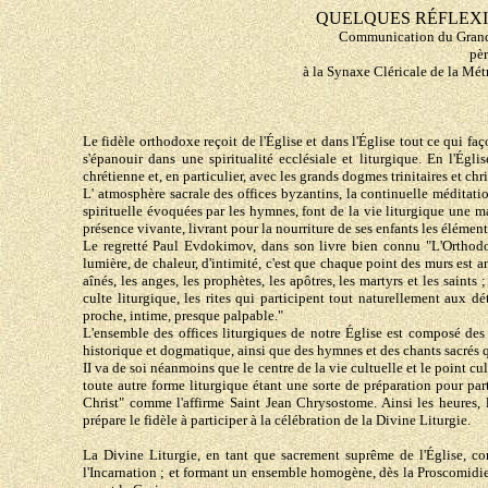
QUELQUES RÉFLEXI
Communication du Grand
pèr
à la Synaxe Cléricale de la Mé
Le fidèle orthodoxe reçoit de l'Église et dans l'Église tout ce qui faç
s'épanouir dans une spiritualité ecclésiale et liturgique. En l'Ég
chrétienne et, en particulier, avec les grands dogmes trinitaires et ch
L' atmosphère sacrale des offices byzantins, la continuelle méditatio
spirituelle évoquées par les hymnes, font de la vie liturgique une m
présence vivante, livrant pour la nourriture de ses enfants les éléments 
Le regretté Paul Evdokimov, dans son livre bien connu "L'Orthodoxi
lumière, de chaleur, d'intimité, c'est que chaque point des murs est 
aînés, les anges, les prophètes, les apôtres, les martyrs et les saints
culte liturgique, les rites qui participent tout naturellement aux d
proche, intime, presque palpable."
L'ensemble des offices liturgiques de notre Église est composé des 
historique et dogmatique, ainsi que des hymnes et des chants sacrés qu
II va de soi néanmoins que le centre de la vie cultuelle et le point cu
toute autre forme liturgique étant une sorte de préparation pour part
Christ" comme l'affirme Saint Jean Chrysostome. Ainsi les heures, l
prépare le fidèle à participer à la célébration de la Divine Liturgie.
La Divine Liturgie, en tant que sacrement suprême de l'Église, con
l'Incarnation ; et formant un ensemble homogène, dès la Proscomidie