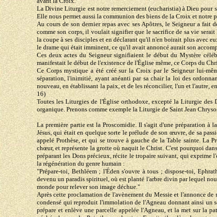
avant la Croix.
La Divine Liturgie est notre remerciement (eucharistia) à Dieu pour s
Elle nous permet aussi la communion des biens de la Croix et notre par
Au cours de son dernier repas avec ses Apôtres, le Seigneur a fait 
comme son corps, il voulait signifier que le sacrifice de sa vie serai
la coupe à ses disciples et en déclarant qu'il n'en boirait plus avec 
le drame qui était imminent, ce qu'il avait annoncé aurait son accom
Ces deux actes du Seigneur signifiaient le début du Mystère célébré 
manifestait le début de l'existence de l'Église même, ce Corps du Chris
Ce Corps mystique a été créé sur la Croix par le Seigneur lui-même
séparation, l'inimitié, ayant anéanti par sa chair la loi des ordon
nouveau, en établissant la paix, et de les réconcilier, l'un et l'autre, 
16)
Toutes les Liturgies de l'Église orthodoxe, excepté la Liturgie des 
organique. Prenons comme exemple la Liturgie de Saint Jean Chrysost
La première partie est la Proscomidie. Il s'agit d'une préparation à 
Jésus, qui était en quelque sorte le prélude de son œuvre, de sa pass
appelé Prothèse, et qui se trouve à gauche de la Table sainte. La P
chœur, et représente la grotte où naquit le Christ. C'est pourquoi dan
préparant les Dons précieux, récite le tropaire suivant, qui exprime 
la régénération du genre humain :
"Prépare-toi, Bethléem ; l'Éden s'ouvre à tous ; dispose-toi, Ephrath
devenu un paradis spirituel, où est planté l'arbre divin par lequel 
monde pour relever son image déchue."
Après cette proclamation de l'avènement du Messie et l'annonce de notr
condensé qui reproduit l'immolation de l'Agneau donnant ainsi un sch
prépare et enlève une parcelle appelée l'Agneau, et la met sur la p