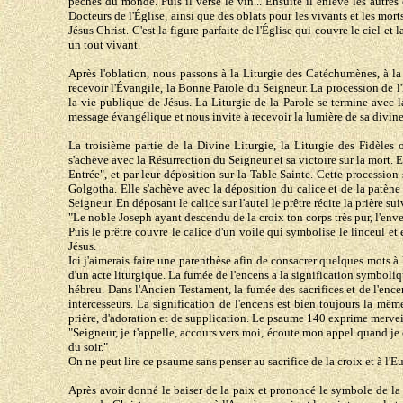
péchés du monde. Puis il verse le vin... Ensuite il enlève les autre
Docteurs de l'Église, ainsi que des oblats pour les vivants et les mor
Jésus Christ. C'est la figure parfaite de l'Église qui couvre le ciel et 
un tout vivant.
Après l'oblation, nous passons à la Liturgie des Catéchumènes, à la L
recevoir l'Évangile, la Bonne Parole du Seigneur. La procession de l
la vie publique de Jésus. La Liturgie de la Parole se termine avec l
message évangélique et nous invite à recevoir la lumière de sa divin
La troisième partie de la Divine Liturgie, la Liturgie des Fidèles o
s'achève avec la Résurrection du Seigneur et sa victoire sur la mort.
Entrée", et par leur déposition sur la Table Sainte. Cette procession
Golgotha. Elle s'achève avec la déposition du calice et de la patène 
Seigneur. En déposant le calice sur l'autel le prêtre récite la prière sui
"Le noble Joseph ayant descendu de la croix ton corps très pur, l'env
Puis le prêtre couvre le calice d'un voile qui symbolise le linceul et
Jésus.
Ici j'aimerais faire une parenthèse afin de consacrer quelques mots à 
d'un acte liturgique. La fumée de l'encens a la signification symboliq
hébreu. Dans l'Ancien Testament, la fumée des sacrifices et de l'ence
intercesseurs. La signification de l'encens est bien toujours la m
prière, d'adoration et de supplication. Le psaume 140 exprime mervei
"Seigneur, je t'appelle, accours vers moi, écoute mon appel quand je 
du soir."
On ne peut lire ce psaume sans penser au sacrifice de la croix et à l'E
Après avoir donné le baiser de la paix et prononcé le symbole de la f