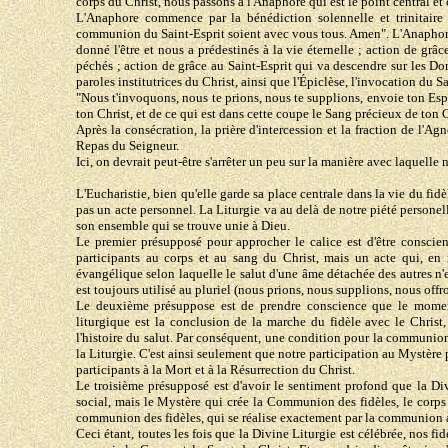
corps du Christ, nous passons à l'Anaphore qui est le point central et
L'Anaphore commence par la bénédiction solennelle et trinitaire 
communion du Saint-Esprit soient avec vous tous. Amen". L'Anaphore e
donné l'être et nous a prédestinés à la vie éternelle ; action de grâ
péchés ; action de grâce au Saint-Esprit qui va descendre sur les Don
paroles institutrices du Christ, ainsi que l'Épiclèse, l'invocation du S
"Nous t'invoquons, nous te prions, nous te supplions, envoie ton Espri
ton Christ, et de ce qui est dans cette coupe le Sang précieux de ton C
Après la consécration, la prière d'intercession et la fraction de l'Agn
Repas du Seigneur.
Ici, on devrait peut-être s'arrêter un peu sur la manière avec laquelle
L'Eucharistie, bien qu'elle garde sa place centrale dans la vie du fi
pas un acte personnel. La Liturgie va au delà de notre piété personelle 
son ensemble qui se trouve unie à Dieu.
Le premier présupposé pour approcher le calice est d'être consci
participants au corps et au sang du Christ, mais un acte qui, en 
évangélique selon laquelle le salut d'une âme détachée des autres n'es
est toujours utilisé au pluriel (nous prions, nous supplions, nous off
Le deuxième présuppose est de prendre conscience que le momen
liturgique est la conclusion de la marche du fidèle avec le Christ
l'histoire du salut. Par conséquent, une condition pour la communion
la Liturgie. C'est ainsi seulement que notre participation au Mystère 
participants à la Mort et à la Résurrection du Christ.
Le troisième présupposé est d'avoir le sentiment profond que la Div
social, mais le Mystère qui crée la Communion des fidèles, le corps d
communion des fidèles, qui se réalise exactement par la communion a
Ceci étant, toutes les fois que la Divine Liturgie est célébrée, nos f