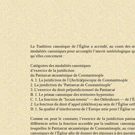
La Tradition canonique de l’Église a accordé, au cours des s
modalités canoniques pour accomplir l’œuvre sotériologique qu’i
qu’elles concernent :
Catégories des modalités canoniques
d’exercice de la juridiction
du Patriarcat œcuménique de Constantinople
A. 1. La juridiction de l’(Archi)épiscopie de Constantinople
2. La juridiction du ‘Patriarcat de Constantinople’
3. L’exercice du droit préjuridictionnel du Patriarcat
B. 1. Le primat canonique des territoires hyperorius
C. 1. La fonction de "locum tenens" — des Orthodoxes — de l’É
2. La fonction du droit d’appel (ekkliton) au sein de l’Église or
D. 1. Sa qualité d’interlocuteur de l’Europe unie pour l’Église 
Comme on peut le constater, l’exercice de la juridiction patr
différencie selon la fonction accordée par la tradition canoniq
lesquelles le Patriarcat œcuménique de Constantinople, au cours
canoniques de l’Église afin de donner des réponses à des questi