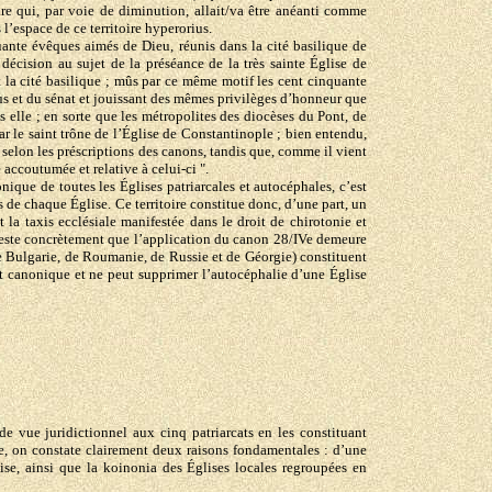
oire qui, par voie de diminution, allait/va être anéanti comme
’espace de ce territoire hyperorius.
uante évêques aimés de Dieu, réunis dans la cité basilique de
cision au sujet de la préséance de la très sainte Église de
 la cité basilique ; mûs par ce même motif les cent cinquante
us et du sénat et jouissant des mêmes privilèges d’honneur que
s elle ; en sorte que les métropolites des diocèses du Pont, de
par le saint trône de l’Église de Constantinople ; bien entendu,
elon les préscriptions des canons, tandis que, comme il vient
accoutumée et relative à celui-ci ".
que de toutes les Églises patriarcales et autocéphales, c’est
s de chaque Église. Ce territoire constitue donc, d’une part, un
t la taxis ecclésiale manifestée dans le droit de chirotonie et
ifeste concrètement que l’application du canon 28/IVe demeure
de Bulgarie, de Roumanie, de Russie et de Géorgie) constituent
it canonique et ne peut supprimer l’autocéphalie d’une Église
 de vue juridictionnel aux cinq patriarcats en les constituant
, on constate clairement deux raisons fondamentales : d’une
lise, ainsi que la koinonia des Églises locales regroupées en