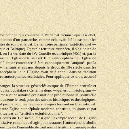
même pour ce qui concerne le Patriarcat œcuménique. En effet,
uridiction d’un patriarche, comme cela avait été le cas pour les
tes de son patriarcat. Le territoire patriarcal juridictionnel —
et Baltique). Or, sur le territoire européen, il s’agit bien de
el, on l’a vu, date du IVe Concile œcuménique (451) et, par la
hie de l’Église de Russie) et 1850 (autocéphalie de l’Église de
ionnel" entier commence à être canoniquement "amputé" par la
s — transmis et apparus depuis le début de 19e siècle dans les
océphalie" que l’Église avait déjà connu dans sa tradition
 des autocéphalies ecclésiales. Pour appliquer ce droit accordé
hangea la structure géoecclésiastique de l’Europe centrale et
el" (prodikaiodosiakos). Ce terme donc — qui est un néologisme —
rce aucune autorité ecclésiastique juridictionnelle, spirituelle
e demeure le seul, pour des raisons historiques et théologiques,
cal propre pour les peuples ethniques formant un État national.
Or une Église autocéphale moderne constitue, toujours et par
itue pas un "territoire exjuridictionnel".
u cours du 12e siècle, ainsi que l’exemple récent de l’Église
nitiative canonique d’agir pour restaurer l’autocéphalie abolie
onstitué de l’ensemble de tout ressort territorial canonique des