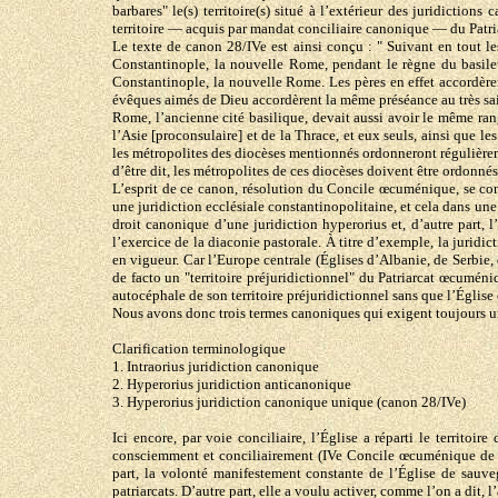
barbares" le(s) territoire(s) situé à l’extérieur des juridicti
territoire — acquis par mandat conciliaire canonique — du Patri
Le texte de canon 28/IVe est ainsi conçu : " Suivant en tout le
Constantinople, la nouvelle Rome, pendant le règne du basile
Constantinople, la nouvelle Rome. Les pères en effet accordèren
évêques aimés de Dieu accordèrent la même préséance au très sai
Rome, l’ancienne cité basilique, devait aussi avoir le même rang
l’Asie [proconsulaire] et de la Thrace, et eux seuls, ainsi que l
les métropolites des diocèses mentionnés ordonneront régulièrem
d’être dit, les métropolites de ces diocèses doivent être ordonné
L’esprit de ce canon, résolution du Concile œcuménique, se conc
une juridiction ecclésiale constantinopolitaine, et cela dans une 
droit canonique d’une juridiction hyperorius et, d’autre part, l’
l’exercice de la diaconie pastorale. À titre d’exemple, la jur
en vigueur. Car l’Europe centrale (Églises d’Albanie, de Serbie
de facto un "territoire préjuridictionnel" du Patriarcat œcumén
autocéphale de son territoire préjuridictionnel sans que l’Égli
Nous avons donc trois termes canoniques qui exigent toujours un
Clarification terminologique
1. Intraorius juridiction canonique
2. Hyperorius juridiction anticanonique
3. Hyperorius juridiction canonique unique (canon 28/IVe)
Ici encore, par voie conciliaire, l’Église a réparti le territoi
consciemment et conciliairement (IVe Concile œcuménique de C
part, la volonté manifestement constante de l’Église de sauveg
patriarcats. D’autre part, elle a voulu activer, comme l’on a dit, 