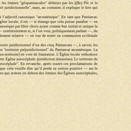
s limites "géopatriarcales" définies par les [(IIe) IVe et le
 juridictionnelle", mais, au contraire, il explique le lien qui
ns l’adjectif canonique "œcuménique". En tant que Patriarcat,
Église locale, il est — si étrange que cela puisse paraître — en
e canonique par libre choix ayant comme but initial et unique la
a" — extérieurement et, si l’on veut, politiquement parlant —, du
seulement relative — en vue de rester en communion ecclésiale
oire juridictionnel d’un des cinq Patriarcats —, à savoir, les
n "territoire préjuridictionnel" du Patriarcat œcuménique. La
on territoire] en voie de limitation. L’Église locale orthodoxe
te Église autocéphale (juridiction intraorius). Le territoire de
 "autocéphale". En revanche, après toutes ces proclamations de
que cela veuille dire qu’il perde sa notion positive — sur le
ires qui restent en dehors des limites des Églises autocéphales,