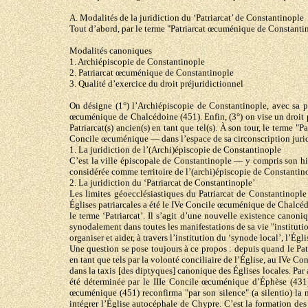
A. Modalités de la juridiction du ‘Patriarcat’ de Constantinople
Tout d’abord, par le terme "Patriarcat œcuménique de Constantin
Modalités canoniques
1. Archiépiscopie de Constantinople
2. Patriarcat œcuménique de Constantinople
3. Qualité d’exercice du droit préjuridictionnel
On désigne (1°) l’Archiépiscopie de Constantinople, avec sa 
œcuménique de Chalcédoine (451). Enfin, (3°) on vise un droit pat
Patriarcat(s) ancien(s) en tant que tel(s). À son tour, le terme 
Concile œcuménique — dans l’espace de sa circonscription juridi
1. La juridiction de l’(Archi)épiscopie de Constantinople
C’est la ville épiscopale de Constantinople — y compris son hin
considérée comme territoire de l’(archi)épiscopie de Constantinop
2. La juridiction du ‘Patriarcat de Constantinople’
Les limites géoecclésiastiques du Patriarcat de Constantinopl
Églises patriarcales a été le IVe Concile œcuménique de Chalcédo
le terme ‘Patriarcat’. Il s’agit d’une nouvelle existence canoni
synodalement dans toutes les manifestations de sa vie "instituti
organiser et aider, à travers l’institution du ‘synode local’, l’Égli
Une question se pose toujours à ce propos : depuis quand le Patr
en tant que tels par la volonté conciliaire de l’Église, au IVe C
dans la taxis [des diptyques] canonique des Églises locales. Pa
été déterminée par le IIIe Concile œcuménique d’Éphèse (431). 
œcuménique (451) reconfirma "par son silence" (a silentio) la 
intégrer l’Église autocéphale de Chypre. C’est la formation des 