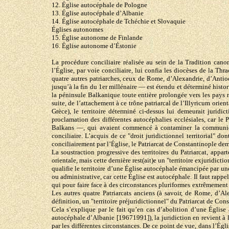
12. Église autocéphale de Pologne
13. Église autocéphale d’Albanie
14. Église autocéphale de Tchéchie et Slovaquie
Églises autonomes
15. Église autonome de Finlande
16. Église autonome d’Éstonie
La procédure conciliaire réalisée au sein de la Tradition cano
l’Église, par voie conciliaire, lui confia les diocèses de la Thr
quatre autres patriarches, ceux de Rome, d’Alexandrie, d’Antioche
jusqu’à la fin du 1er millénaire — est étendu et déterminé histor
la péninsule Balkanique toute entière prolongée vers les pays no
suite, de l’attachement à ce trône patriarcal de l’Illyricum ori
Grèce), le territoire déterminé ci-dessus lui demeurait juridi
proclamation des différentes autocéphalies ecclésiales, car le 
Balkans —, qui avaient commencé à contaminer la communion d
conciliaire. L’acquis de ce "droit juridictionnel territorial" d
conciliairement par l’Église, le Patriarcat de Constantinople de
La soustraction progressive des territoires du Patriarcat, appa
orientale, mais cette dernière rest(ait)e un "territoire exjuridi
qualifie le territoire d’une Église autocéphale émancipée par une
ou administrative, car cette Église est autocéphale. Il faut rappe
qui pour faire face à des circonstances pluriformes extrêmement d
Les autres quatre Patriarcats anciens (à savoir, de Rome, d’A
définition, un "territoire préjuridictionnel" du Patriarcat de Con
Cela s’explique par le fait qu’en cas d’abolition d’une Église 
autocéphale d’Albanie [19671991]), la juridiction en revient à l
par les différentes circonstances. De ce point de vue, dans l’Égli