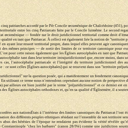
s cinq patriarches accordé par le IVe Concile œcuménique de Chalcédoine (451), porte
n territoriale entre les cinq Patriarcats faite par le Concile luimême. Le second reg
iarcat œcuménique — fondée sur le droit juridictionnel territorial comme droit d’
 qualité en tant que Patriarcat. À celleci est également liée la notion de "territoire
 en ayant leur ressort territorial propre, dans lequel elles peuvent agir canonique
ort des mêmes principes — de sortir des limites de ce territoire canonique pour ex
. C’est pour cette raison également que les Églises autocéphales en tant que Patria
utocéphalie tant dans leur territoire intrajuridictionnel que, encore moins, dans u
 cas, l’autocéphalie patriarcale et l’intégrité du territoire juridictionnel des 
 : ce sont celles [Églises autocéphales] qui se trouvent dans son "territoire préjuri
uridictionnel" sur la question posée, qui a manifestement un fondement canonique,
. En utilisant ce terme nous n’entendons cependant aucune notion de perspective d’
r ailleurs est bien justifié par le terme "préjuridictionnel" et ce dernier est en f
des Églises autocéphales orthodoxes et, qu’en sa qualité d’Églisemère, il a soutenu
ordées aux nationsÉtats à l’intérieur des limites canoniques du Patriarcat l’ont ét
ion des différents peuples ethniques résidant sur l’ensemble de son territoire serai
t les abus des hérésies de l’époque ne rendaient pas évidente la vérité révélée qu’
de Constantinople "chez les barbares" (canon 28/IVe) comme une juridiction soustrac