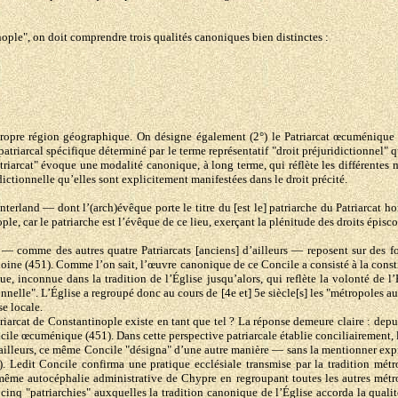
ople", on doit comprendre trois qualités canoniques bien distinctes :
propre région géographique. On désigne également (2°) le Patriarcat œcuménique 
riarcal spécifique déterminé par le terme représentatif "droit préjuridictionnel" qui
"Patriarcat" évoque une modalité canonique, à long terme, qui réflète les différentes
ctionnelle qu’elles sont explicitement manifestées dans le droit précité.
terland — dont l’(arch)évêque porte le titre du [est le] patriarche du Patriarcat
le, car le patriarche est l’évêque de ce lieu, exerçant la plénitude des droits épisc
e — comme des autres quatre Patriarcats [anciens] d’ailleurs — reposent sur des 
ine (451). Comme l’on sait, l’œuvre canonique de ce Concile a consisté à la constit
que, inconnue dans la tradition de l’Église jusqu’alors, qui reflète la volonté de 
onnelle". L’Église a regroupé donc au cours de [4e et] 5e siècle[s] les "métropoles
se locale.
iarcat de Constantinople existe en tant que tel ? La réponse demeure claire : depui
oncile œcuménique (451). Dans cette perspective patriarcale établie conciliairement,
r ailleurs, ce même Concile "désigna" d’une autre manière — sans la mentionner exp
Ledit Concile confirma une pratique ecclésiale transmise par la tradition métrop
même autocéphalie administrative de Chypre en regroupant toutes les autres métro
cinq "patriarchies" auxquelles la tradition canonique de l’Église accorda la qualit