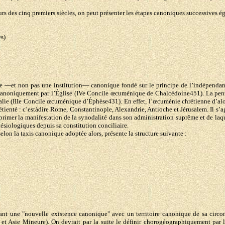
rs des cinq premiers siècles, on peut présenter les étapes canoniques successives ég
s)
me —et non pas une institution— canonique fondé sur le principe de l’indépendanc
(e) canoniquement par l’Église (IVe Concile œcuménique de Chalcédoine451). La pent
e (IIIe Concile œcuménique d’Éphèse431). En effet, l’œcuménie chrétienne d’alors
étienté : c’estàdire Rome, Constantinople, Alexandrie, Antioche et Jérusalem. Il s’a
imer la manifestation de la synodalité dans son administration suprême et de laquell
lésiologiques depuis sa constitution conciliaire.
selon la taxis canonique adoptée alors, présente la structure suivante :
t une "nouvelle existence canonique" avec un territoire canonique de sa circonsc
 et Asie Mineure). On devrait par la suite le définir chorogéographiquement par l