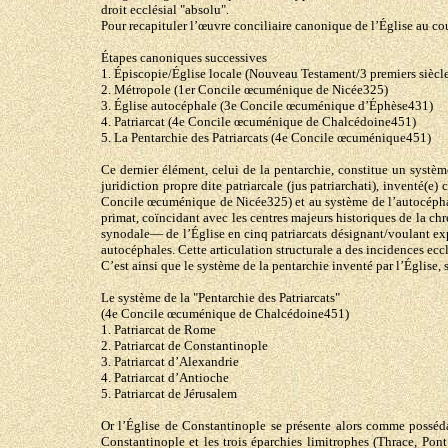
droit ecclésial "absolu".
Pour recapituler l’œuvre conciliaire canonique de l’Église au cou
Étapes canoniques successives
1. Épiscopie/Église locale (Nouveau Testament/3 premiers siècle
2. Métropole (1er Concile œcuménique de Nicée325)
3. Église autocéphale (3e Concile œcuménique d’Éphèse431)
4. Patriarcat (4e Concile œcuménique de Chalcédoine451)
5. La Pentarchie des Patriarcats (4e Concile œcuménique451)
Ce dernier élément, celui de la pentarchie, constitue un systè
juridiction propre dite patriarcale (jus patriarchati), inventé
Concile œcuménique de Nicée325) et au système de l’autocéphali
primat, coïncidant avec les centres majeurs historiques de la chr
synodale— de l’Église en cinq patriarcats désignant/voulant expr
autocéphales. Cette articulation structurale a des incidences ecc
C’est ainsi que le système de la pentarchie inventé par l’Église, 
Le système de la "Pentarchie des Patriarcats"
(4e Concile œcuménique de Chalcédoine451)
1. Patriarcat de Rome
2. Patriarcat de Constantinople
3. Patriarcat d’Alexandrie
4. Patriarcat d’Antioche
5. Patriarcat de Jérusalem
Or l’Église de Constantinople se présente alors comme possédan
Constantinople et les trois éparchies limitrophes (Thrace, Pont