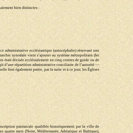
alement bien distinctes :
e administrative ecclésiastique (autocéphalie) réservant une
archie synodale vient s’ajouter au système métropolitain (Ier
 était divisée ecclésialement en cinq centres de guide ou de
git d’une répartition administrative conciliaire de l’autorité —
e font également partie, par la suite et à ce jour, les Églises
ription patriarcale qualifiée historiquement par la ville de
es quatre mers (Noire, Méditerranée, Adriatique et Baltique),