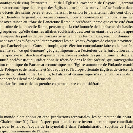
ons canoniques de cinq Patriarcats — et de l’Église autocéphale de Chypre —, territ
arcat œcuménique depuis que des Églises autocéphales "nouvelles" se fondent dans l
s décrets des saints pères et reconnaissant le canon lu parfaitement des cent cinq
us Théodose le grand, de pieuse mémoire, nous approuvons et prenons la même dé
t avec raison au trône de l’ancienne Rome la préséance, parce que cette cité était
nt trône de la nouvelle Rome, pensant que la cité honorée de la présence du basile
 supérieur qu’elle dans les affaires ecclésiastiques, tout en étant la deuxième aprè
es évêques des parties de ces diocèses se situant chez les barbares, seront ordonnés 
ent avec les évêques de leur provinces les nouveaux évêques de chaque province, s
s par l’archevêque de Constantinople, après élection concordante faite en la manière 
entre sur "ce qui demeure" géographiquement à l’extérieur de la juridiction canoni
perspective soustractive d’après la répartition synodale des juridictions territoriale
unité ecclésiastique juridictionnelle réservée dans le fait précité, qui sauvegardai
idiction canonique du Patriarcat œcuménique sur l’Église autonome de Finlande man
, de Pologne et de Tchéchie et Slovaquie) et l’Europe orientale (Églises de Grèce, 
ique de Constantinople. De plus, le Patriarcat œcuménique n’a sûrement pas le dro
se concernée ellemême le demande.
e clarification et de les prendre en permanence en considération :
re du monde alors connu en cinq juridictions territoriales, les soumettant du point
halcédoine451). Dans l’aspect pratique de cette invention canonique conciliaire
arder le fait et l’acquis de la synodalité dans l’administration suprême de l’Ég
l’aspect missionnaire de l’Église.