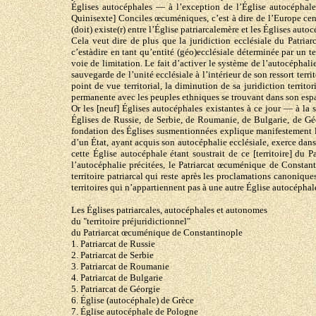
Églises autocéphales — à l’exception de l’Église autocéphale d
Quinisexte] Conciles œcuméniques, c’est à dire de l’Europe centr
(doit) existe(r) entre l’Église patriarcalemère et les Églises auto
Cela veut dire de plus que la juridiction ecclésiale du Patria
c’estàdire en tant qu’entité (géo)ecclésiale déterminée par un te
voie de limitation. Le fait d’activer le système de l’autocéphali
sauvegarde de l’unité ecclésiale à l’intérieur de son ressort terri
point de vue territorial, la diminution de sa juridiction terri
permanente avec les peuples ethniques se trouvant dans son espac
Or les [neuf] Églises autocéphales existantes à ce jour — à la s
Églises de Russie, de Serbie, de Roumanie, de Bulgarie, de Géo
fondation des Églises susmentionnées explique manifestement la c
d’un État, ayant acquis son autocéphalie ecclésiale, exerce dans l
cette Église autocéphale étant soustrait de ce [territoire] du 
l’autocéphalie précitées, le Patriarcat œcuménique de Constanti
territoire patriarcal qui reste après les proclamations canoniques
territoires qui n’appartiennent pas à une autre Église autocéphal
Les Églises patriarcales, autocéphales et autonomes
du "territoire préjuridictionnel"
du Patriarcat œcuménique de Constantinople
1. Patriarcat de Russie
2. Patriarcat de Serbie
3. Patriarcat de Roumanie
4. Patriarcat de Bulgarie
5. Patriarcat de Géorgie
6. Église (autocéphale) de Grèce
7. Église autocéphale de Pologne