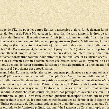
nique de l’Église pour les autres Églises patriarcales d’alors, fut également la 
ace, du Pont et de l’Asie Mineure, en lui accordant le jus patriarchi, le droit de j
 et de Jérusalem. Il acquit alors un "droit juridictionnel territorial" dans les limi
iquement et choro-géographiquement par quatre mers (Noire, Méditerranée, Adriatique 
rdiques (Europe centrale et orientale). L’attribution de ce territoire juridictionn
entale (731). Par conséquent, depuis 451/731 jusqu’en 1593 (autocéphalie et patriarc
ctionnellement propre. À partir de ces dernières dates, son "territoire juridict
Patriarcat constantinopolitain, pour affronter le nationalisme et l’étatisme accru
es différentes ethnies-communautés ecclésiales, réactiva le "système de l’aut
ont nous venons de parler constitue la raison principale justifiant la proclamation
meure seul à proclamer des autocéphalies.
rtenant à des Églises autocéphales canoniquement proclamées en tant que telles, c
ctionnel" (d’un sens/contenu non définitif) ou plutôt un "territoire préjuridictionn
 juridiction ecclésiale — toujours patriarcale —, où l’Église patriarcale mère n’exe
ler ici encore que parmi les cinq Patriarcats anciens, le Patriarcat de Constantinopl
ifficiles, procéda au système de l’autocéphalie dans son ressort territorial patriar
lexandrie, d’Antioche et de Jérusalem) n’ont pas pratiqué ce système ecclésial. 
stantinople, duquel elle est issue et canoniquement émancipée. De plus, elle ne const
autocéphale locale (cf. les autonomies ecclésiastiques de Serbie et de Bulgarie a
’Église patriarcale de Constantinople ayant le plein droit canonique, ainsi que l’i
se orthodoxe, le "territoire préjuridictionnel" du Patriarcat de Constantinople est c