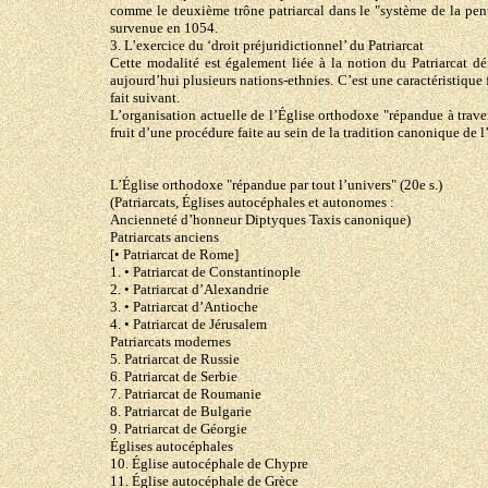
comme le deuxième trône patriarcal dans le "système de la pent
survenue en 1054.
3. L’exercice du ‘droit préjuridictionnel’ du Patriarcat
Cette modalité est également liée à la notion du Patriarcat 
aujourd’hui plusieurs nations-ethnies. C’est une caractéristique 
fait suivant.
L’organisation actuelle de l’Église orthodoxe "répandue à trave
fruit d’une procédure faite au sein de la tradition canonique de 
L’Église orthodoxe "répandue par tout l’univers" (20e s.)
(Patriarcats, Églises autocéphales et autonomes :
Ancienneté d’honneur Diptyques Taxis canonique)
Patriarcats anciens
[• Patriarcat de Rome]
1. • Patriarcat de Constantinople
2. • Patriarcat d’Alexandrie
3. • Patriarcat d’Antioche
4. • Patriarcat de Jérusalem
Patriarcats modernes
5. Patriarcat de Russie
6. Patriarcat de Serbie
7. Patriarcat de Roumanie
8. Patriarcat de Bulgarie
9. Patriarcat de Géorgie
Églises autocéphales
10. Église autocéphale de Chypre
11. Église autocéphale de Grèce