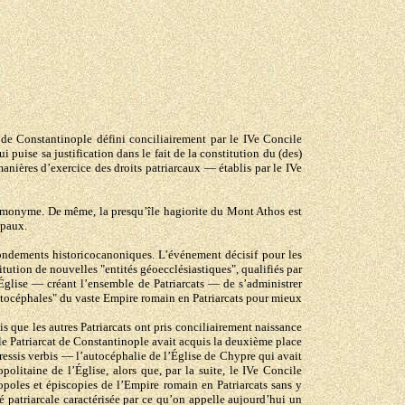
de Constantinople défini conciliairement par le IVe Concile
 puise sa justification dans le fait de la constitution du (des)
 manières d’exercice des droits patriarcaux — établis par le IVe
 homonyme. De même, la presqu’île hagiorite du Mont Athos est
opaux.
fondements historicocanoniques. L’événement décisif pour les
ution de nouvelles "entités géoecclésiastiques", qualifiés par
l’Église — créant l’ensemble de Patriarcats — de s’administrer
 autocéphales" du vaste Empire romain en Patriarcats pour mieux
s que les autres Patriarcats ont pris conciliairement naissance
 le Patriarcat de Constantinople avait acquis la deuxième place
ressis verbis — l’autocéphalie de l’Église de Chypre qui avait
olitaine de l’Église, alors que, par la suite, le IVe Concile
poles et épiscopies de l’Empire romain en Patriarcats sans y
é patriarcale caractérisée par ce qu’on appelle aujourd’hui un