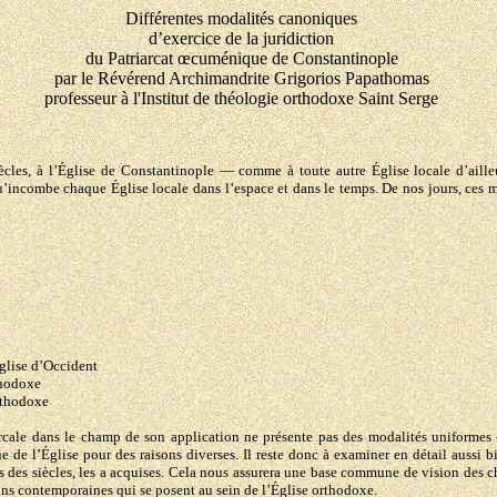
Différentes modalités canoniques
d’exercice de la juridiction
du Patriarcat œcuménique de Constantinople
par le Révérend Archimandrite Grigorios Papathomas
professeur à l'Institut de théologie orthodoxe Saint Serge
iècles, à l’Église de Constantinople — comme à toute autre Église locale d’aill
ncombe chaque Église locale dans l’espace et dans le temps. De nos jours, ces mod
glise d’Occident
thodoxe
orthodoxe
iarcale dans le champ de son application ne présente pas des modalités uniforme
ue de l’Église pour des raisons diverses. Il reste donc à examiner en détail aussi 
 des siècles, les a acquises. Cela nous assurera une base commune de vision des cho
ons contemporaines qui se posent au sein de l’Église orthodoxe.