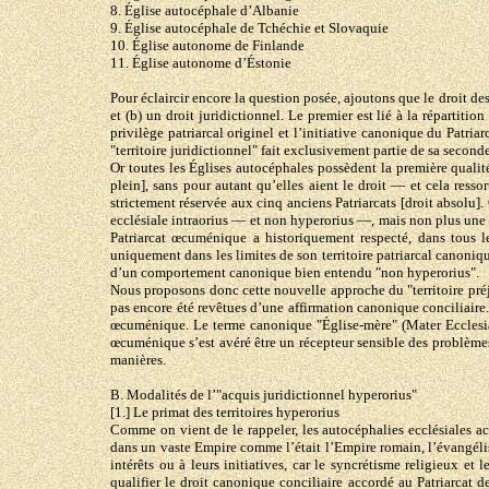
8. Église autocéphale d’Albanie
9. Église autocéphale de Tchéchie et Slovaquie
10. Église autonome de Finlande
11. Église autonome d’Éstonie
Pour éclaircir encore la question posée, ajoutons que le droit de
et (b) un droit juridictionnel. Le premier est lié à la répartitio
privilège patriarcal originel et l’initiative canonique du Patr
"territoire juridictionnel" fait exclusivement partie de sa seconde
Or toutes les Églises autocéphales possèdent la première qualité
plein], sans pour autant qu’elles aient le droit — et cela ress
strictement réservée aux cinq anciens Patriarcats [droit absolu]
ecclésiale intraorius — et non hyperorius —, mais non plus une a
Patriarcat œcuménique a historiquement respecté, dans tous les
uniquement dans les limites de son territoire patriarcal canonique
d’un comportement canonique bien entendu "non hyperorius".
Nous proposons donc cette nouvelle approche du "territoire préj
pas encore été revêtues d’une affirmation canonique conciliaire
œcuménique. Le terme canonique "Église-mère" (Mater Ecclesia) pa
œcuménique s’est avéré être un récepteur sensible des problèmes 
manières.
B. Modalités de l’"acquis juridictionnel hyperorius"
[1.] Le primat des territoires hyperorius
Comme on vient de le rappeler, les autocéphalies ecclésiales acc
dans un vaste Empire comme l’était l’Empire romain, l’évangélisat
intérêts ou à leurs initiatives, car le syncrétisme religieux e
qualifier le droit canonique conciliaire accordé au Patriarcat 