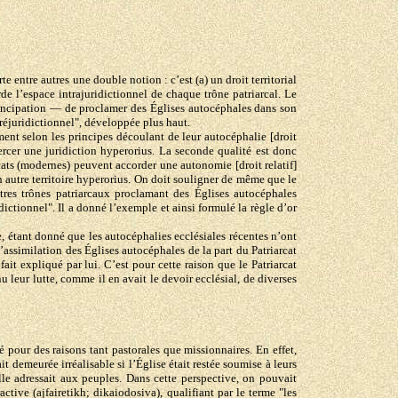
 entre autres une double notion : c’est (a) un droit territorial
arde l’espace intrajuridictionnel de chaque trône patriarcal. Le
émancipation — de proclamer des Églises autocéphales dans son
 préjuridictionnel", développée plus haut.
ment selon les principes découlant de leur autocéphalie [droit
ercer une juridiction hyperorius. La seconde qualité est donc
rcats (modernes) peuvent accorder une autonomie [droit relatif]
n autre territoire hyperorius. On doit souligner de même que le
autres trônes patriarcaux proclamant des Églises autocéphales
dictionnel". Il a donné l’exemple et ainsi formulé la règle d’or
 étant donné que les autocéphalies ecclésiales récentes n’ont
assimilation des Églises autocéphales de la part du Patriarcat
ait expliqué par lui. C’est pour cette raison que le Patriarcat
 leur lutte, comme il en avait le devoir ecclésial, de diverses
é pour des raisons tant pastorales que missionnaires. En effet,
t demeurée irréalisable si l’Église était restée soumise à leurs
elle adressait aux peuples. Dans cette perspective, on pouvait
tive (ajfairetikh; dikaiodosiva), qualifiant par le terme "les