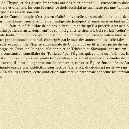
e Chypre, et des quatre Patriarcats anciens bien entendu — circonscrites dans le
ale et orientale. En conséquence, ce droit ecclésial ne manifeste pas une "primauté
céphales issues de son sein.
rcat de Constantinople n’est pas en réalité universelle au sens où l’on entend da
rritoire donné (caractéristique de l’indigénité [entopiotis]) mais aussi en tant qu’
e — il était tout à fait libre de ne pas le faire — signifie qu’il a procédé à un act
torial patriarcal au ..."détriment" de son intégralité territoriale. Cela en fait "coût
toriale traditionnelle — ce qui représente bien entendu une certaine valeur mais 
e juridictionnel patriarcal, émancipés par le biais des autocéphalies ecclésiales.
eule exception de l’Église autocéphale de Chypre qui ne fit jamais partie du territ
rgie, de Grèce, de Pologne, d’Albanie et de Tchéchie et Slovaquie, constituent u
onstitution conciliaire du "Patriarcat" par l’Église, qui, comme on l’a dit, est [s
es limites étatiques une juridiction positive strictement réservée aux limites de cet
Patriarcat, il n’est plus juridiction de ce dernier, car cette Église émancipée est
nople exerce une juridiction soustractive (afairetiki; dikaiodosia) réelle — sans 
. En d’autres termes, cette juridiction soustractive patriarcale concerne les territo
e.