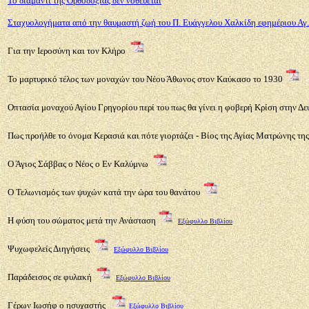
Το διαμάντι της Ορθοδοξίας δεν νοθεύεται
Σταχυολογήματα από την θαυμαστή ζωή του Π. Ευάγγελου Χαλκίδη εφημέριου Αγ
Για την Ιεροσύνη και τον Κλήρο
Το μαρτυρικό τέλος των μοναχών του Νέου Άθωνος στον Καύκασο το 1930
Οπτασία μοναχού Αγίου Γρηγορίου περί του πως θα γίνει η φοβερή Κρίση στην 
Πως προήλθε το όνομα Κερασιά και πότε γιορτάζει - Βίος της Αγίας Ματρώνης τ
Ο Άγιος Σάββας ο Νέος ο Εν Καλύμνω
Ο Τελωνισμός των ψυχών κατά την ώρα του θανάτου
Η φύση του σώματος μετά την Ανάσταση
Εξώφυλλο Βιβλίου
Ψυχωφελείς Διηγήσεις
Εξώφυλλο Βιβλίου
Παράδεισος σε φυλακή
Εξώφυλλο Βιβλίου
Γέρων Ιωσήφ ο ησυχαστής
Εξώφυλλο Βιβλίου