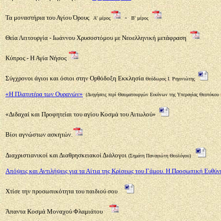
Τα μοναστήρια του Αγίου Όρους
-
Α' μέρος
Β' μέρος
Θεία Λειτουργία - Ιωάννου Χρυσοστόμου με Νεοελληνική μετάφραση
Κύπρος - Η Αγία Νήσος
Σύγχρονοι άγιοι και όσιοι στην Ορθόδοξη Εκκλησία
Θεόδωρος Ι. Ρηγινιώτης
«Η Πλατυτέρα των Ουρανών»
(
Διηγήσεις περί Θαυματουργών Εικόνων της Υπεραγίας Θεοτόκου
«Διδαχαί και Προφητείαι του αγίου Κοσμά του Αιτωλού»
Βίοι αγνώστων ασκητών
.
Διαχριστιανικοί και Διαθρησκειακοί Διάλογοι
(Σημάτη Παναγιώτη Θεολόγου)
Απόψεις και Αντιλήψεις για τα Αίτια της Κρίσεως του Γάμου. Η Προσωπική Ευθύν
Χτίσε την προσωπικότητα του παιδιού σου
Άπαντα Κοσμά Μοναχού Φλαμιάτου