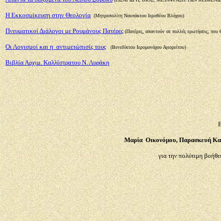
Η Εκκοσμίκευση στην Θεολογία
(
Μητροπολίτη Ναυπάκτου Ιεροθέου Βλάχου)
Πνευματικοί Διάλογοι με Ρουμάνους Πατέρες
(Πατέρες, απαντούν σε πολλές ερωτήσεις, που 
Οι Λογισμοί και η αντιμετώπισίς τους
(Βενεδίκτου Ιερομονάχου Αγιορείτου)
Βιβλία Αρχιμ. Καλλίστρατου Ν. Λυράκη
Μαρία Οικονόμου, Παρασκευή Κα
για την πολύτιμη βοήθε