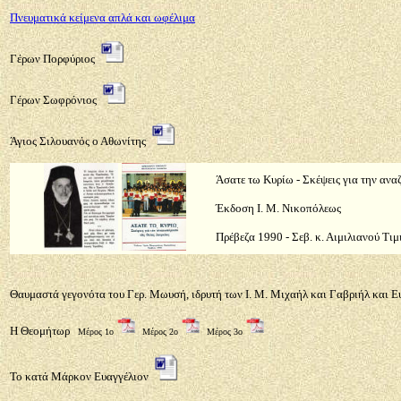
Πνευματικά κείμενα απλά και ωφέλιμα
Γέρων Πορφύριος
Γέρων Σωφρόνιος
Άγιος Σιλουανός ο Αθωνίτης
Άσατε τω Κυρίω - Σκέψεις για την ανα
Έκδοση Ι. Μ. Νικοπόλεως
Πρέβεζα 1990 - Σεβ. κ. Αιμιλιανού Τιμ
Θαυμαστά γεγονότα του Γερ. Μωυσή, ιδρυτή των Ι. Μ. Μιχαήλ και Γαβριήλ και 
Η Θεομήτωρ
Μέρος 1ο
Μέρος 2ο
Μέρος 3ο
Το κατά Μάρκον Ευαγγέλιον