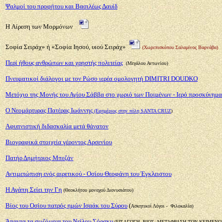
Ψαλμοί
του προφήτου και Βασιλέως Δαυίδ
Η Aίρεση των Μορμόνων
Σοφία Σειράχ» ή «Σοφία Ιησού, υιού Σειράχ»
(Χωρεπισκόπου Σαλαμίνος Βαρνάβα)
Περί ήθους ανθρώπων και χρηστής πολιτείας
(Μεγάλου Αντωνίου)
Πνευματικοί διάλογοι με τον Ρώσο ιερέα ομολογητή DIMITRI DOUDKO
Μετόχιο της Μονής του Αγίου Σάββα στο χωριό των Ποιμένων - Ιερό προσκύνημα
Ο Νεομάρτυρας Πατέρας Ιωάννης
(Εφημέριος στην πόλη SANTA CRUZ
)
Αφυπνιστική διδασκαλία μετά θάνατον
Βιογραφικά στοιχεία γέροντος Αρσενίου
Πατήρ Δημήτριος Μπεζάν
Αντιμετώπιση ενός αιρετικού - Οσίου Θεοφάνη του Έγκλειστου
Η Αγάπη Σείει την Γη
(Θεοκλήτου μοναχού Διονυσιάτου)
Βίος του Οσίου πατρός ημών Ισαάκ του Σύρου
(
Ασκητικοί
Λόγοι - Φιλοκαλία)
Άπαντα τα σωζόμενα του Νείλου Σόρσκυ
(ΕΙΣΑΓΩΓΗ, ΒΙΟΣ, ΜΕΤΑΦΡΑΣΗ ΤΩΝ ΚΕΙΜΕΝΩ