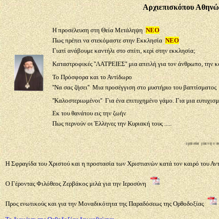
Αρχιεπισκόπου Αθηνώ
Η προσέλευση στη Θεία Μετάληψη
ΝΕΟ
Πως πρέπει να στεκόμαστε στην Εκκλησία
ΝΕΟ
Γιατί ανάβουμε καντήλι στο σπίτι, κερί στην εκκλησία;
Καταστροφικές ''ΛΑΤΡΕΙΕΣ'' μια απειλή για τον άνθρωπο, την κ
Το Πρόσφορα και το Αντίδωρο
''Να σας ζήσει'' Μια προσέγγιση στο μυστήριο του βαπτίσματος
''Καλοστεριωμένοι'' Για ένα επιτυχημένο γάμο. Για μια ευτυχισμ
Εκ του θανάτου εις την ζωήν
Πως περνούν οι Έλληνες την Κυριακή τους .....
Ευχαριστούμε την Αργυρίου Κερασία για την αποστολ
Η Σφραγίδα του Χριστού και η προστασία των Χριστιανών κατά τον καιρό του Αντ
Ο Γέροντας Φιλόθεος Ζερβάκος μιλά για την Ιεροσύνη
Προς ενωτικούς και για την Μοναδικότητα της Παραδόσεως της Ορθοδοξίας