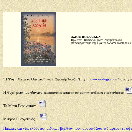
ΑΣΚΗΤΙΚΗ ΛΑΪΚΩΝ
Πρωτοπρ. Βασιλείου Κων. Ακριβόπουλου
(τον ευχαριστούμε θερμά για την άδεια να αναρτήσουμε 
''Η Ψυχή Μετά το Θάνατο''
. "Πηγή:
www.oodegr.com
'' άνοιγμ
του π. Σεραφείμ Ρόουζ
Η Ψυχή μετά τον Θάνατο
(Μεταθανάτιες εμπειρίες στο φως την ορθόδοξης διδασκαλίας)
και
Το Μέγα Γεροντικόν
Μικρός Ευεργετινός
Παλαιές και νέες εκδόσεις παιδικών βιβλίων που παρουσιάζουν ενδιαφέρον εν όψ