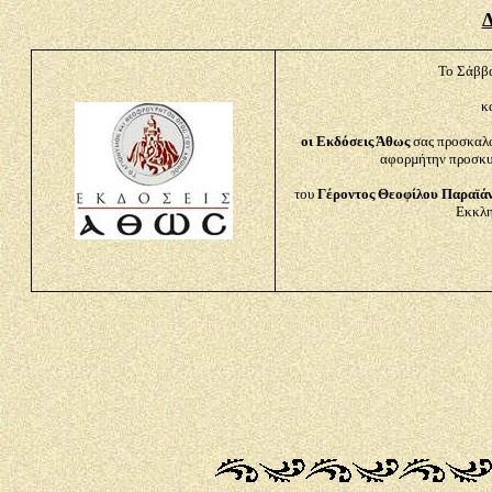
Δ
Το Σάββ
κ
οι Εκδόσεις Άθως
σας προσκαλο
αφορµήτην προσκυ
του
Γέροντος Θεοφίλου Παραϊάν
Εκκλη