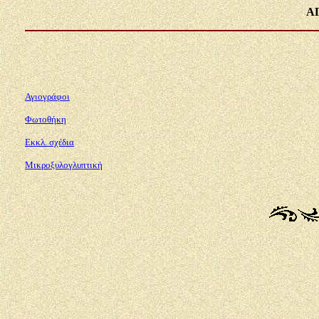
Α
Αγιογράφοι
Φωτοθήκη
Εκκλ. σχέδια
Μικροξυλογλυπτική