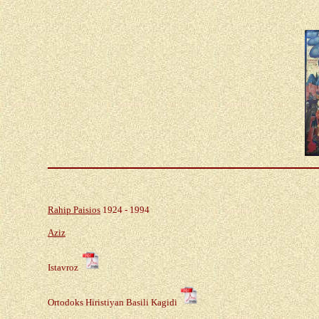
Rahip
P
aisios
1924
-
1994
Aziz
I
stavroz
Ortodoks Hiristiyan Basili Kagidi